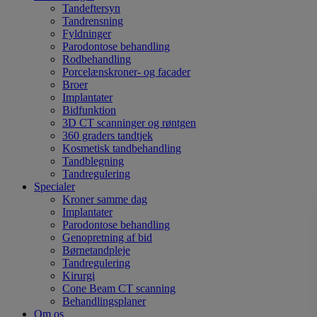
Tandeftersyn
Tandrensning
Fyldninger
Parodontose behandling
Rodbehandling
Porcelænskroner- og facader
Broer
Implantater
Bidfunktion
3D CT scanninger og røntgen
360 graders tandtjek
Kosmetisk tandbehandling
Tandblegning
Tandregulering
Specialer
Kroner samme dag
Implantater
Parodontose behandling
Genopretning af bid
Børnetandpleje
Tandregulering
Kirurgi
Cone Beam CT scanning
Behandlingsplaner
Om os