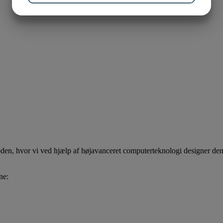
JA
NEJ
JA
NEJ
MARKETING
STATISTIK
, hvor vi ved hjælp af højavanceret computerteknologi designer den n
ne: