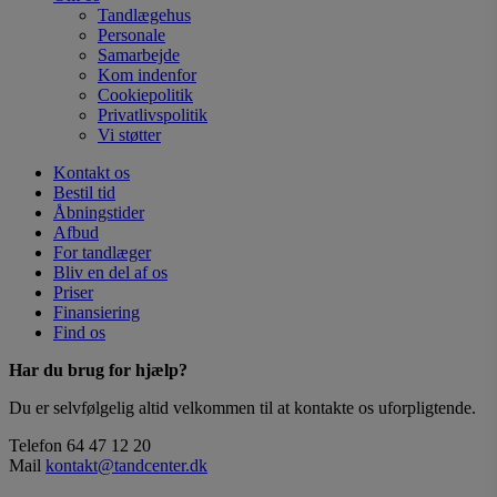
Tandlægehus
Personale
Samarbejde
Kom indenfor
Cookiepolitik
Privatlivspolitik
Vi støtter
Kontakt os
Bestil tid
Åbningstider
Afbud
For tandlæger
Bliv en del af os
Priser
Finansiering
Find os
Har du brug for hjælp?
Du er selvfølgelig altid velkommen til at kontakte os uforpligtende.
Telefon 64 47 12 20
Mail
kontakt@tandcenter.dk