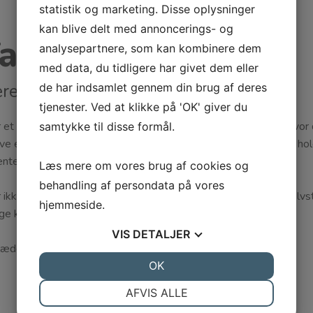
statistik og marketing. Disse oplysninger
kan blive delt med annoncerings- og
andlægehus
analysepartnere, som kan kombinere dem
med data, du tidligere har givet dem eller
ere specialer under samme tag
de har indsamlet gennem din brug af deres
tjenester. Ved at klikke på 'OK' giver du
r et moderne tandlægehus, der har alle specialer samlet, og hvor d
samtykke til disse formål.
ive en komplet tandbehandling, der sætter nye standarder for hol
enter – store som små.
Læs mere om vores brug af cookies og
behandling af persondata på vores
r ikke en del af en kapitalkæde, og kan derfor agere som et selv
hjemmeside.
ige kompetencer og professionel tandpleje er i højsædet.
VIS
DETALJER
læder os til at byde jer velkommen på klinikken.
JA
NEJ
OK
JA
NEJ
NØDVENDIGE
PRÆFERENCER
AFVIS ALLE