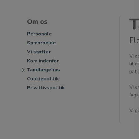
T
Om os
Personale
Fl
Samarbejde
Vi støtter
Vi e
Kom indenfor
at g
Tandlægehus
pati
Cookiepolitik
Vi e
Privatlivspolitik
fagl
Vi g