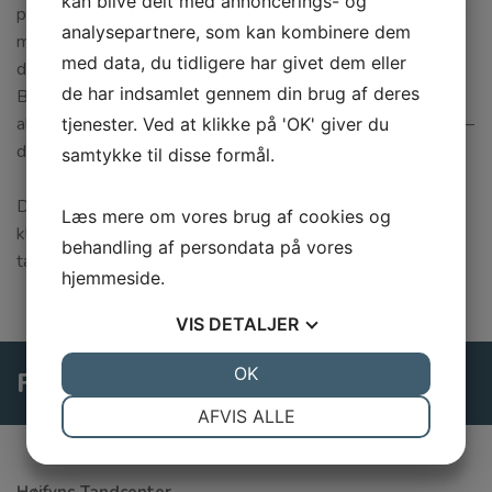
kan blive delt med annoncerings- og
porcelænsbro. Når man fremstiller en porcelænsbro, bruger
analysepartnere, som kan kombinere dem
man de to nabotænder som ”bropiller”. Disse slibes til og
med data, du tidligere har givet dem eller
der tages et aftryk, som bruges til at fremstille broen efter.
de har indsamlet gennem din brug af deres
Broen er fastsiddende og fungerer som – og ligner –
almindelige tænder. En bro kan også erstatte flere tænder –
tjenester. Ved at klikke på 'OK' giver du
dette kræver blot flere ”bropiller”.
samtykke til disse formål.
Der er ofte mange muligheder og en behandlingsplan kan
Læs mere om vores brug af cookies og
klarlægge de muligheder, der måtte være i forhold til dit
behandling af persondata på vores
tandsæt.
hjemmeside.
VIS
DETALJER
JA
NEJ
OK
JA
NEJ
Følg os på Facebook
NØDVENDIGE
PRÆFERENCER
AFVIS ALLE
JA
NEJ
JA
NEJ
MARKETING
STATISTIK