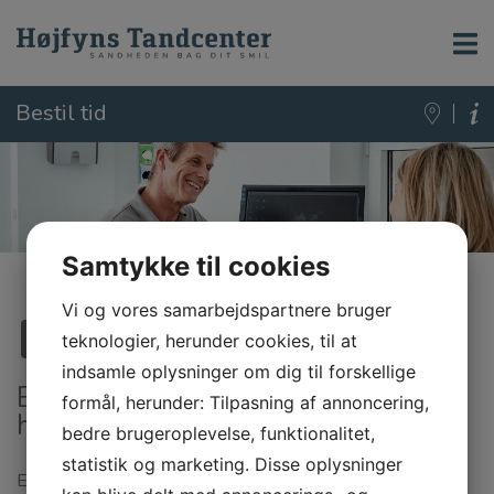
Bestil tid
Samtykke til cookies
Vi og vores samarbejdspartnere bruger
Broer
teknologier, herunder cookies, til at
indsamle oplysninger om dig til forskellige
En porcelænsbro kan være svaret
formål, herunder: Tilpasning af annoncering,
hvis du mangler tænder
bedre brugeroplevelse, funktionalitet,
statistik og marketing. Disse oplysninger
En manglende tand kan ofte erstattes med en