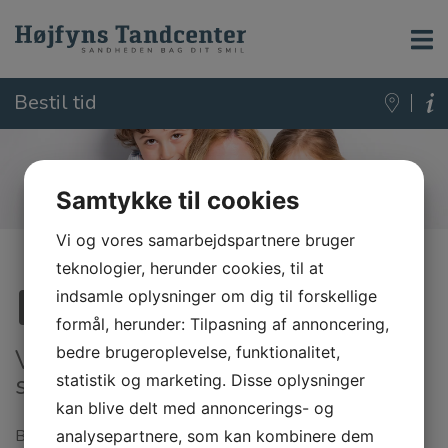
Bestil tid
Samtykke til cookies
Vi og vores samarbejdspartnere bruger
teknologier, herunder cookies, til at
Bliv en del af os
indsamle oplysninger om dig til forskellige
formål, herunder: Tilpasning af annoncering,
bedre brugeroplevelse, funktionalitet,
Vi ønsker at tiltrække gode og
stabile medarbejdere til vores team
statistik og marketing. Disse oplysninger
kan blive delt med annoncerings- og
Bliv en del af et ambitiøst og motiveret team. Vi er altid på
analysepartnere, som kan kombinere dem