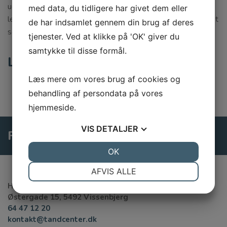
udkik efter kompetente medarbejdere. Måske er der ingen
med data, du tidligere har givet dem eller
ledige stillinger i øjeblikket, men du er altid velkommen til at
de har indsamlet gennem din brug af deres
sende en ansøgning.
tjenester. Ved at klikke på 'OK' giver du
samtykke til disse formål.
Ledige stillinger
Læs mere om vores brug af cookies og
behandling af persondata på vores
hjemmeside.
VIS
DETALJER
Følg os på Facebook
JA
NEJ
OK
JA
NEJ
NØDVENDIGE
PRÆFERENCER
AFVIS ALLE
Højfyns Tandcenter
JA
NEJ
JA
NEJ
Østergade 15, 5492 Vissenbjerg
MARKETING
STATISTIK
64 47 12 20
kontakt@tandcenter.dk