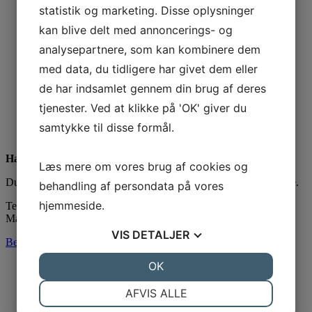
statistik og marketing. Disse oplysninger
Vi støtter
kan blive delt med annoncerings- og
Kontakt os
Bestil tid
analysepartnere, som kan kombinere dem
Åbningstider
med data, du tidligere har givet dem eller
Afbud
For tandlæger
de har indsamlet gennem din brug af deres
Bliv en del af os
tjenester. Ved at klikke på 'OK' giver du
Priser
Finansiering
samtykke til disse formål.
Find os
Har du brug for hjælp?
Læs mere om vores brug af cookies og
Du er selvfølgelig altid velkommen til at kontakte os uforpligtende.
behandling af persondata på vores
hjemmeside.
Telefon 64 47 12 20
Mail
kontakt@tandcenter.dk
VIS
DETALJER
Behandlinger
JA
NEJ
OK
JA
NEJ
360 graders tandtjek
3D CT scanninger og røntgen
NØDVENDIGE
PRÆFERENCER
Bidfunktion
AFVIS ALLE
Broer