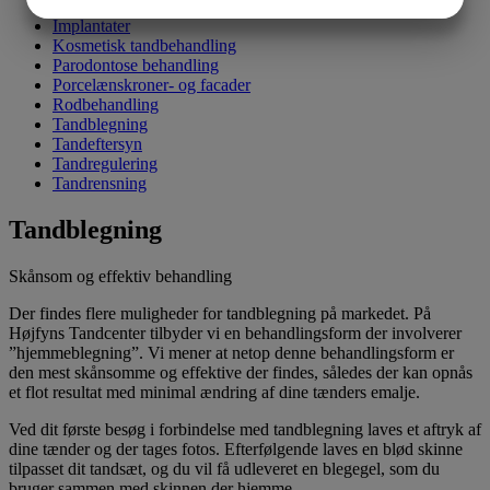
JA
NEJ
JA
NEJ
Fyldninger
Implantater
MARKETING
STATISTIK
Kosmetisk tandbehandling
Parodontose behandling
Porcelænskroner- og facader
Rodbehandling
Tandblegning
Tandeftersyn
Tandregulering
Tandrensning
Tandblegning
Skånsom og effektiv behandling
Der findes flere muligheder for tandblegning på markedet. På
Højfyns Tandcenter tilbyder vi en behandlingsform der involverer
”hjemmeblegning”. Vi mener at netop denne behandlingsform er
den mest skånsomme og effektive der findes, således der kan opnås
et flot resultat med minimal ændring af dine tænders emalje.
Ved dit første besøg i forbindelse med tandblegning laves et aftryk af
dine tænder og der tages fotos. Efterfølgende laves en blød skinne
tilpasset dit tandsæt, og du vil få udleveret en blegegel, som du
bruger sammen med skinnen der hjemme.