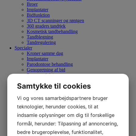
Broer
Implantater
Bidfunktion
3D CT scanninger og røntgen
360 graders tandtjek
Kosmetisk tandbehandling
Tandblegning
Tandregulering
Specialer
Kroner samme dag
Implantater
Parodontose behandling
Genopretning af bid
Børnetandpleje
Tandregulering
Samtykke til cookies
Kirurgi
Cone Beam CT scanning
Behandlingsplaner
Vi og vores samarbejdspartnere bruger
Om os
teknologier, herunder cookies, til at
Tandlægehus
Personale
indsamle oplysninger om dig til forskellige
Samarbejde
formål, herunder: Tilpasning af annoncering,
Kom indenfor
Cookiepolitik
bedre brugeroplevelse, funktionalitet,
Privatlivspolitik