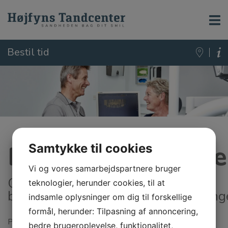
Bestil tid
Behandlingsplane
Samtykke til cookies
Vi og vores samarbejdspartnere bruger
Grundig undersøgelse og
teknologier, herunder cookies, til at
behandlingsplan før større behandling
indsamle oplysninger om dig til forskellige
formål, herunder: Tilpasning af annoncering,
På Højfyns Tandcenter lægger vi vægt på et højt
bedre brugeroplevelse, funktionalitet,