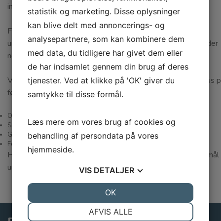
informationsniveau både før, under og efter din behandling.
statistik og marketing. Disse oplysninger
kan blive delt med annoncerings- og
Forud for enhver større behandling udfører vi en grundig
analysepartnere, som kan kombinere dem
undersøgelse, hvorefter vi udarbejder en behandlingsplan, der
med data, du tidligere har givet dem eller
nøje beskriver behandlingen inkl. et prisoverslag.
de har indsamlet gennem din brug af deres
Vores tandlæger udarbejder behandlingsplanerne med fokus 
tjenester. Ved at klikke på 'OK' giver du
følgende områder:
samtykke til disse formål.
Overblik
Læs mere om vores brug af cookies og
Sammenhæng
Grundighed
behandling af persondata på vores
Forudsigelighed
hjemmeside.
Har du behov for yderligere information eller har du spørgsmål
under forløbet, så er vi altid glade for at hjælpe dig.
VIS
DETALJER
JA
NEJ
OK
JA
NEJ
NØDVENDIGE
PRÆFERENCER
AFVIS ALLE