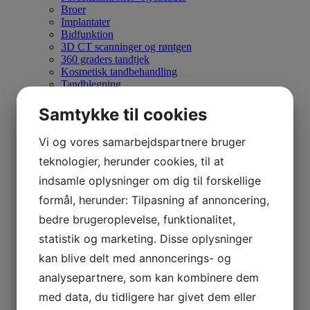
Broer
Implantater
Bidfunktion
3D CT scanninger og røntgen
360 graders tandtjek
Kosmetisk tandbehandling
Tandblegning
Tandregulering
Specialer
Samtykke til cookies
Kroner samme dag
Implantater
Vi og vores samarbejdspartnere bruger
Parodontose behandling
Genopretning af bid
teknologier, herunder cookies, til at
Børnetandpleje
indsamle oplysninger om dig til forskellige
Tandregulering
Kirurgi
formål, herunder: Tilpasning af annoncering,
Cone Beam CT scanning
bedre brugeroplevelse, funktionalitet,
Behandlingsplaner
Om os
statistik og marketing. Disse oplysninger
Tandlægehus
kan blive delt med annoncerings- og
Personale
Samarbejde
analysepartnere, som kan kombinere dem
Kom indenfor
med data, du tidligere har givet dem eller
Cookiepolitik
Privatlivspolitik