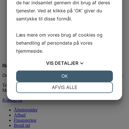
de har indsamlet gennem din brug af deres
Vi støtter
tjenester. Ved at klikke på 'OK' giver du
Kontakt os
samtykke til disse formål.
Bestil tid
Åbningstider
Afbud
Læs mere om vores brug af cookies og
For tandlæger
Bliv en del af os
behandling af persondata på vores
Priser
hjemmeside.
Finansiering
Find os
VIS
DETALJER
Har du brug for hjælp?
Du er selvfølgelig altid velkommen til at kontakte os uforpligtende.
JA
NEJ
OK
JA
NEJ
NØDVENDIGE
PRÆFERENCER
Telefon 64 47 12 20
AFVIS ALLE
Mail
kontakt@tandcenter.dk
JA
NEJ
JA
NEJ
Kontakt os
MARKETING
STATISTIK
Åbningstider
Afbud
Finansiering
Bestil tid