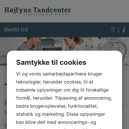
Bestil tid
Samtykke til cookies
Vi og vores samarbejdspartnere bruger
teknologier, herunder cookies, til at
Tandrensning
indsamle oplysninger om dig til forskellige
formål, herunder: Tilpasning af annoncering,
Få fjernet tandsten og plak og undgå
bedre brugeroplevelse, funktionalitet,
udvikling af parodontose
statistik og marketing. Disse oplysninger
kan blive delt med annoncerings- og
En tandrensning hos tandplejeren eller tandlægen vil ofte