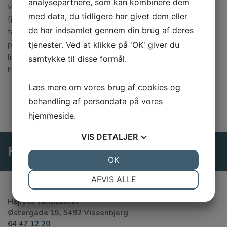
analysepartnere, som kan kombinere dem
være en del af dit tandeftersyn. Ved en tandrensning får du
med data, du tidligere har givet dem eller
fjernet tandsten og plak. Det er vigtigt at du får en
de har indsamlet gennem din brug af deres
tandrensning regelmæssigt, således der ikke udvikles
parodontose eller anden sygdom/betændelse. Ændringer i
tjenester. Ved at klikke på 'OK' giver du
livsstil og alment helbred kan betyde at der er behov for
samtykke til disse formål.
hyppigere tandrensning end tidligere.
Læs mere om vores brug af cookies og
behandling af persondata på vores
hjemmeside.
VIS
DETALJER
Følg os på Facebook
JA
NEJ
OK
JA
NEJ
NØDVENDIGE
PRÆFERENCER
AFVIS ALLE
JA
NEJ
JA
NEJ
Højfyns Tandcenter
MARKETING
STATISTIK
Østergade 15, 5492 Vissenbjerg
64 47 12 20